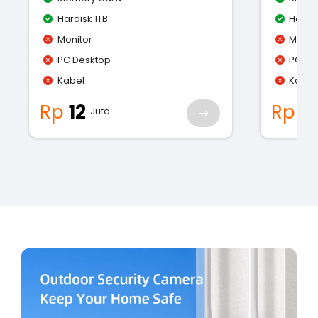
Hardisk 1TB
Hardis
Monitor
Monit
PC Desktop
PC De
Kabel
Kabel
Rp
12
Rp
1
Juta