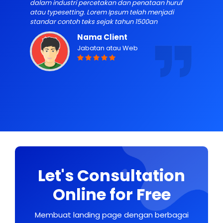
dalam industri percetakan dan penataan huruf
d
atau typesetting. Lorem Ipsum telah menjadi
a
standar contoh teks sejak tahun 1500an
s
Nama Client
Jabatan atau Web
Let's Consultation
Online for Free
Membuat landing page dengan berbagai