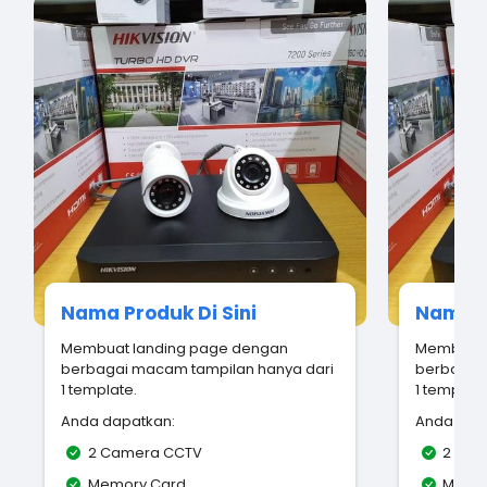
Nama Produk Di Sini
Nama P
Membuat landing page dengan
Membuat 
berbagai macam tampilan hanya dari
berbagai
1 template.
1 template
Anda dapatkan:
Anda dap
2 Camera CCTV
2 Cam
Memory Card
Memo